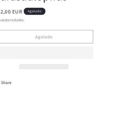
ecio
32,00 EUR
Agotado
bitual
uesto incluido.
Agotado
Share