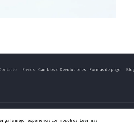
Contacto
Envíos - Cambios o Devoluciones - Formas de pago
Blo
ormas
tenga la mejor experiencia con nosotros.
Leer mas
e
2026,
MOM KIDS STORE
Política de reembolso
Política de privacidad
Aviso l