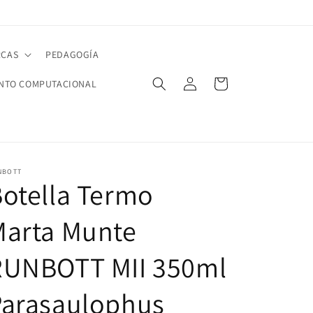
CAS
PEDAGOGÍA
Iniciar
Carrito
NTO COMPUTACIONAL
sesión
NBOTT
otella Termo
Marta Munte
RUNBOTT MII 350ml
Parasaulophus