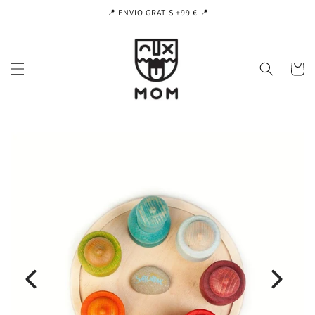
Ir
📍 ENVIO GRATIS +99 € 📍
directamente
al contenido
Carrito