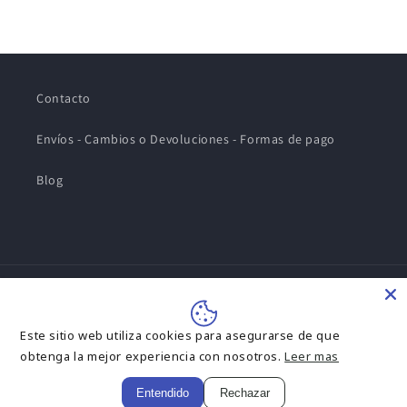
Contacto
Envíos - Cambios o Devoluciones - Formas de pago
Blog
Formas
de
Este sitio web utiliza cookies para asegurarse de que
pago
obtenga la mejor experiencia con nosotros.
Leer mas
© 2026,
MOM KIDS STORE
Política de reembolso
Política de privacidad
Entendido
Rechazar
Aviso legal