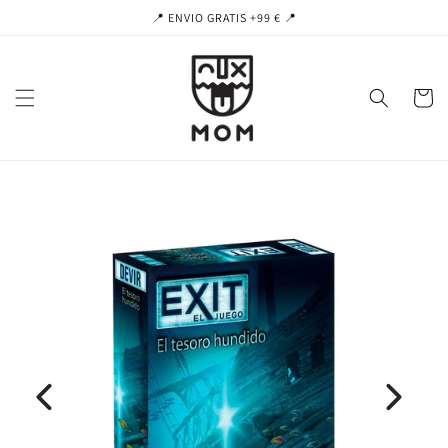
Ir
📍 ENVIO GRATIS +99 € 📍
directamente
al contenido
Carrito