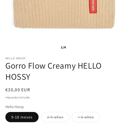
1/4
HELLO HOSSY
Gorro Flow Creamy HELLO
HOSSY
Precio
€30,00 EUR
habitual
Impuesto incluido.
Hello Hossy
Variante
Variante
9-18 meses
2-5 años
+ 6 años
agotada
agotada
o
o