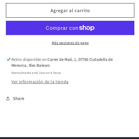
no
no
disponible
disponible
Agregar al carrito
Más opciones de pago
Retiro disponible en
Carrer de Maó, 1, 07760 Ciutadella de
Menorca, Illes Balears
Normalmente está listo en 4 horas
Ver información de la tienda
Share