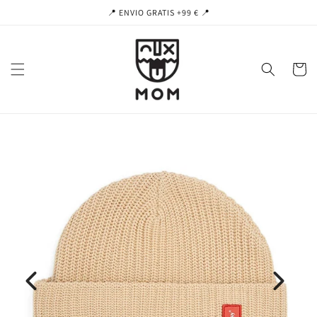
Ir
📍 ENVIO GRATIS +99 € 📍
directamente
al contenido
Carrito