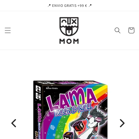
Ir
📍 ENVIO GRATIS +99 € 📍
directamente
al contenido
Carrito