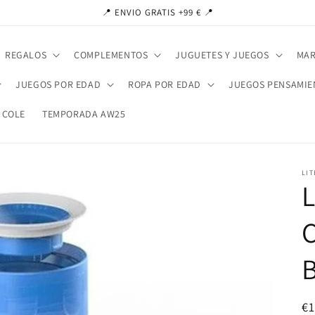
📍 ENVIO GRATIS +99 € 📍
REGALOS
COMPLEMENTOS
JUGUETES Y JUEGOS
MAR
JUEGOS POR EDAD
ROPA POR EDAD
JUEGOS PENSAMIE
 COLE
TEMPORADA AW25
LI
L
Pr
€