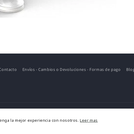
Contacto
Envíos - Cambios o Devoluciones - Formas de pago
Blo
ormas
tenga la mejor experiencia con nosotros.
Leer mas
e
2026,
MOM KIDS STORE
Política de reembolso
Política de privacidad
Aviso l