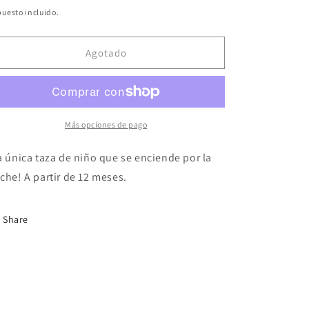
bitual
uesto incluido.
Agotado
Más opciones de pago
a única taza de niño que se enciende por la
che! A partir de 12 meses.
Share