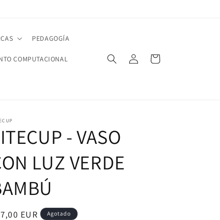
CAS
PEDAGOGÍA
Iniciar
Carrito
NTO COMPUTACIONAL
sesión
TECUP
ITECUP - VASO
CON LUZ VERDE
BAMBÚ
ecio
17,00 EUR
Agotado