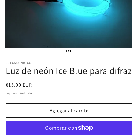
1/3
JUEGACONMIGO
Luz de neón Ice Blue para difraz
Precio
€15,00 EUR
habitual
Impuesto incluido.
Agregar al carrito