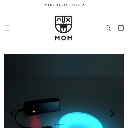
Ir
📍 ENVIO GRATIS +99 € 📍
directamente
al contenido
Carrito