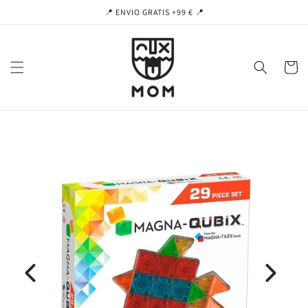
Ir
📍 ENVIO GRATIS +99 € 📍
directamente
al contenido
Carrito