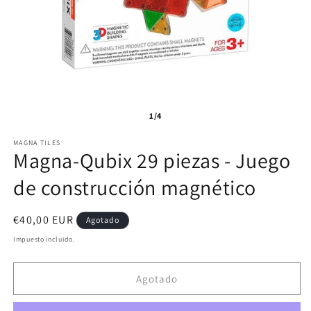
1/4
MAGNA TILES
Magna-Qubix 29 piezas - Juego
de construcción magnético
Precio
€40,00 EUR
Agotado
habitual
Impuesto incluido.
Agotado