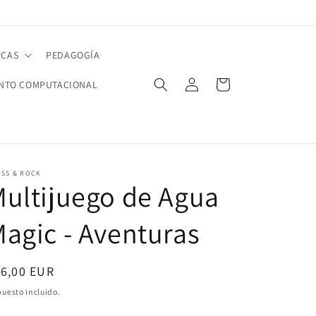
CAS
PEDAGOGÍA
Iniciar
Carrito
NTO COMPUTACIONAL
sesión
OSS & ROCK
ultijuego de Agua
agic - Aventuras
ecio
16,00 EUR
bitual
uesto incluido.