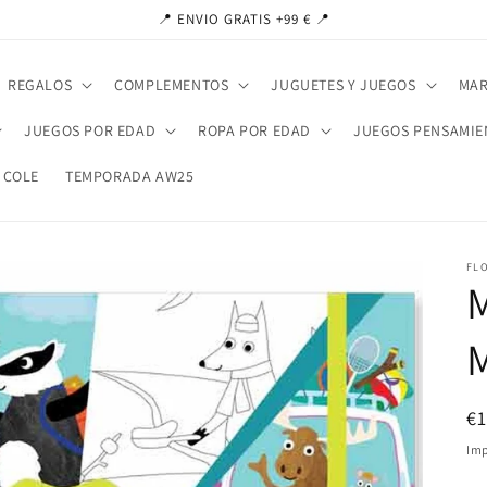
📍 ENVIO GRATIS +99 € 📍
REGALOS
COMPLEMENTOS
JUGUETES Y JUEGOS
MAR
JUEGOS POR EDAD
ROPA POR EDAD
JUEGOS PENSAMIE
 COLE
TEMPORADA AW25
FL
M
M
Pr
€
ha
Imp