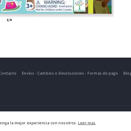
1/4
Contacto
Envíos - Cambios o Devoluciones - Formas de pago
Blo
ormas
tenga la mejor experiencia con nosotros.
Leer mas
e