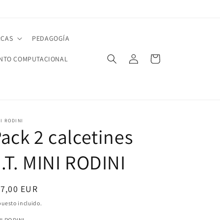
CAS
PEDAGOGÍA
Iniciar
Carrito
NTO COMPUTACIONAL
sesión
I RODINI
ack 2 calcetines
.T. MINI RODINI
ecio
17,00 EUR
bitual
uesto incluido.