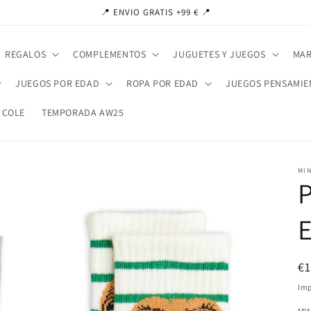
📍 ENVIO GRATIS +99 € 📍
REGALOS
COMPLEMENTOS
JUGUETES Y JUEGOS
MAR
JUEGOS POR EDAD
ROPA POR EDAD
JUEGOS PENSAMIE
 COLE
TEMPORADA AW25
MIN
P
E
Pr
€
ha
Imp