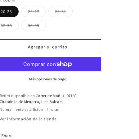
I RODINI
Variante
Variante
20-23
24-27
28-31
agotada
agotada
o
o
no
no
Variante
Variante
32-35
36-39
disponible
disponible
agotada
agotada
o
o
no
no
disponible
disponible
Agregar al carrito
Más opciones de pago
Retiro disponible en
Carrer de Maó, 1, 07760
Ciutadella de Menorca, Illes Balears
Normalmente está listo en 4 horas
Ver información de la tienda
Share