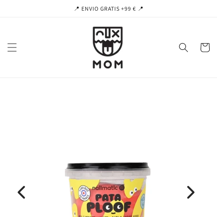
Ir
📍 ENVIO GRATIS +99 € 📍
directamente
al contenido
Carrito