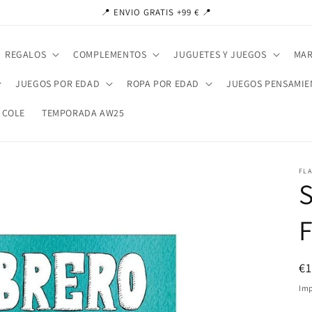
📍 ENVIO GRATIS +99 € 📍
REGALOS
COMPLEMENTOS
JUGUETES Y JUEGOS
MAR
JUEGOS POR EDAD
ROPA POR EDAD
JUEGOS PENSAMIE
 COLE
TEMPORADA AW25
FL
Pr
€
ha
Imp