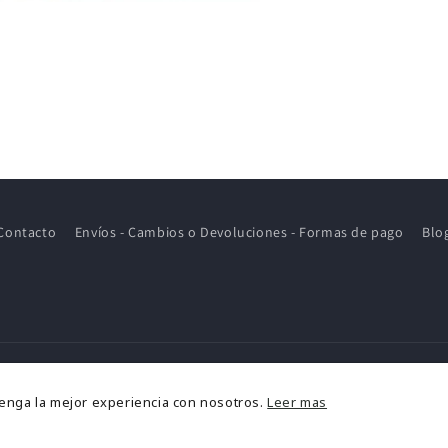
Contacto
Envíos - Cambios o Devoluciones - Formas de pago
Blo
ormas
tenga la mejor experiencia con nosotros.
Leer mas
e
2026,
MOM KIDS STORE
Política de reembolso
Política de privacidad
Aviso l