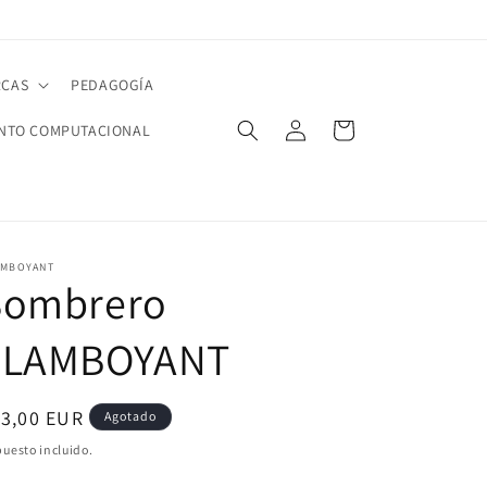
CAS
PEDAGOGÍA
Iniciar
Carrito
NTO COMPUTACIONAL
sesión
AMBOYANT
Sombrero
FLAMBOYANT
ecio
13,00 EUR
Agotado
bitual
uesto incluido.