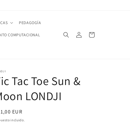
CAS
PEDAGOGÍA
Iniciar
Carrito
NTO COMPUTACIONAL
sesión
NDJI
ic Tac Toe Sun &
Moon LONDJI
ecio
21,00 EUR
bitual
uesto incluido.