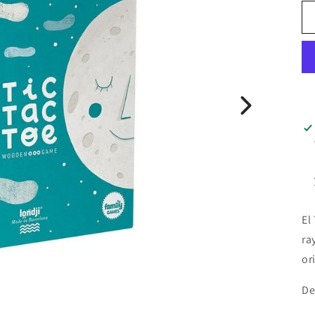
El
ra
or
De