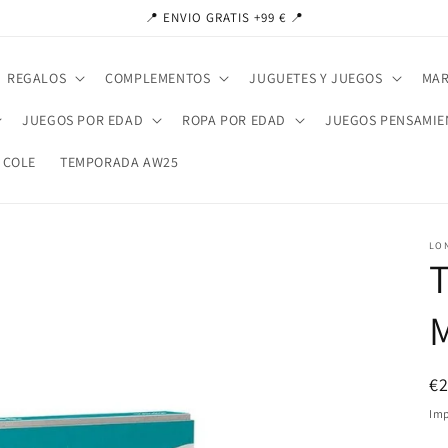
📍 ENVIO GRATIS +99 € 📍
REGALOS
COMPLEMENTOS
JUGUETES Y JUEGOS
MAR
JUEGOS POR EDAD
ROPA POR EDAD
JUEGOS PENSAMIE
 COLE
TEMPORADA AW25
LO
T
Pr
€
ha
Imp