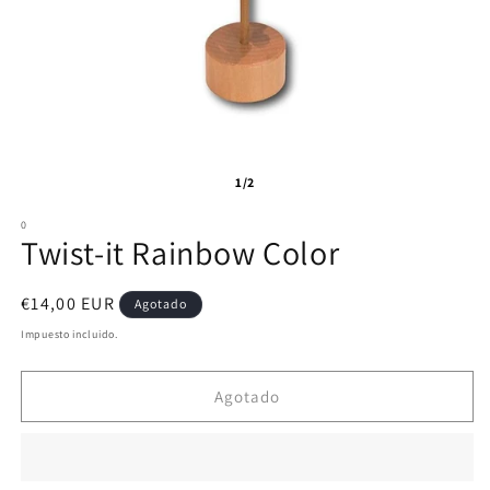
1/2
0
Twist-it Rainbow Color
Precio
€14,00 EUR
Agotado
habitual
Impuesto incluido.
Agotado