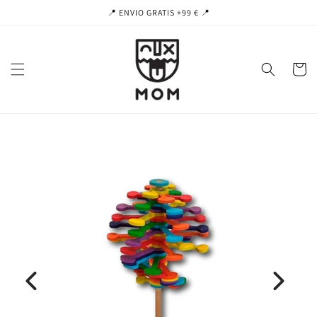
Ir
📍 ENVIO GRATIS +99 € 📍
directamente
al contenido
Carrito