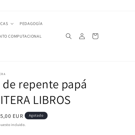
CAS
PEDAGOGÍA
Iniciar
Carrito
NTO COMPUTACIONAL
sesión
ERA
 de repente papá
LITERA LIBROS
ecio
15,00 EUR
Agotado
bitual
uesto incluido.