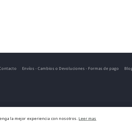
Contacto
Envíos - Cambios o Devoluciones - Formas de pago
Blo
ormas
tenga la mejor experiencia con nosotros.
Leer mas
e
2026,
MOM KIDS STORE
Política de reembolso
Política de privacidad
Aviso l