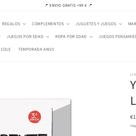
📍 ENVIO GRATIS +99 € 📍
REGALOS
COMPLEMENTOS
JUGUETES Y JUEGOS
MAR
JUEGOS POR EDAD
ROPA POR EDAD
JUEGOS PENSAMIE
 COLE
TEMPORADA AW25
LIT
Y
Pr
€
ha
Imp